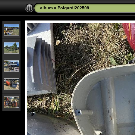
album
»
Polgardi202509