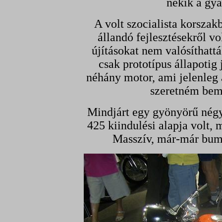
nekik a gyá
A volt szocialista korszak
állandó fejlesztésekről vo
újításokat nem valósíthatt
csak prototípus állapotig
néhány motor, ami jelenleg
szeretném bemu
Mindjárt egy gyönyörű né
425 kiindulési alapja volt
Masszív, már-már bumf