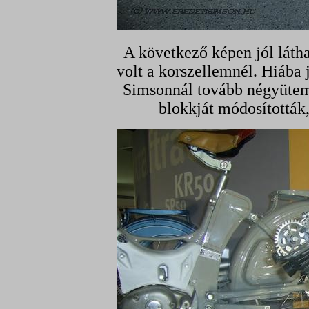
A következő képen jól láth
volt a korszellemnél. Hiába 
Simsonnál tovább négyütem
blokkját módosították