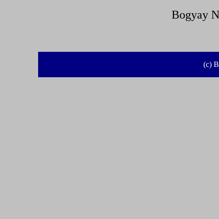
Bogyay No
(c) B