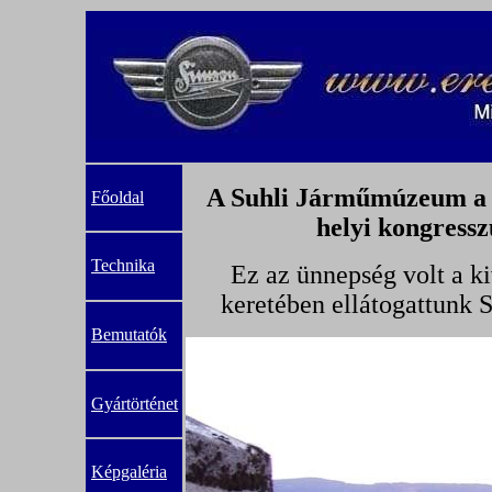
A Suhli Járműmúzeum a S
Főoldal
helyi kongressz
Technika
Ez az ünnepség volt a k
keretében ellátogattunk 
Bemutatók
Gyártörténet
Képgaléria