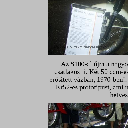
Az S100-al újra a nagy
csatlakozni. Két 50 ccm-e
erősített vázban, 1970-ben!
Kr52-es prototípust, ami m
hetves