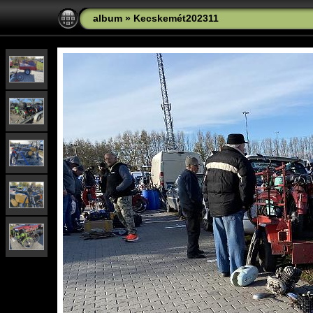
album
»
Kecskemét202311